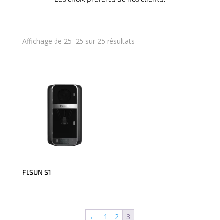
Affichage de 25–25 sur 25 résultats
FLSUN S1
←
1
2
3