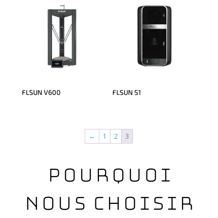
FLSUN V600
FLSUN S1
←
1
2
3
Pourquoi
nous choisir