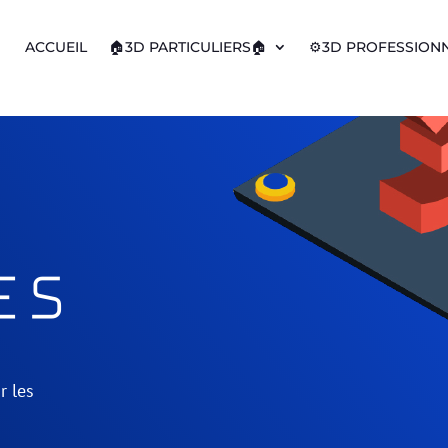
ACCUEIL
🏠3D PARTICULIERS🏠
⚙️3D PROFESSIONN
es
r les