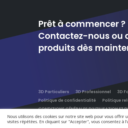
Prêt à commencer ?
Contactez-nous ou 
produits dès mainte
3D Particuliers
3D Professionnel
3D F
Politique de confidentialité
Politique re
CONDITIONS GÉNÉRALES D’UTILISATION ET D
Nous utilisons des cookies sur notre site web pour vous offrir
visites répétées. En cliquant sur "Accepter", vous consentez à l'