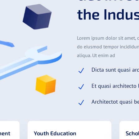
the Indu
Lorem ipsum dolor sit amet, c
do eiusmod tempor incididun
aliqua. Ut enim ad
Dicta sunt quasi ar
N
Et quasi architecto 
N
Architectot quasi b
N
ment
Youth Education
Scho