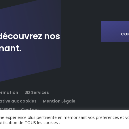
découvrez nos
CO
nant.
ormation
3D Services
lative aux cookies
Mention Légale
E VENTE
Contact
 une expérience plus pertinente en mémorisant vos préférences et v
utilisation de TOUS les cookies .