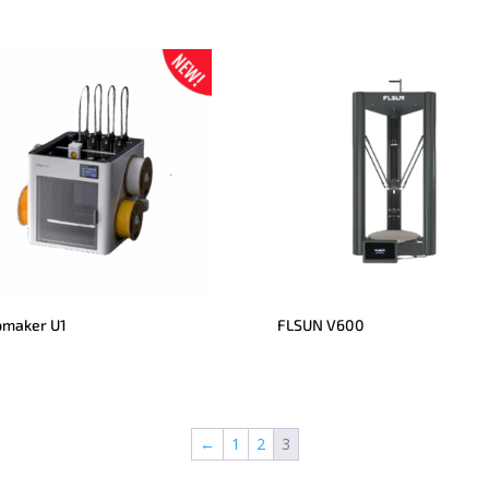
pmaker U1
FLSUN V600
←
1
2
3