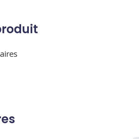
produit
aires
res