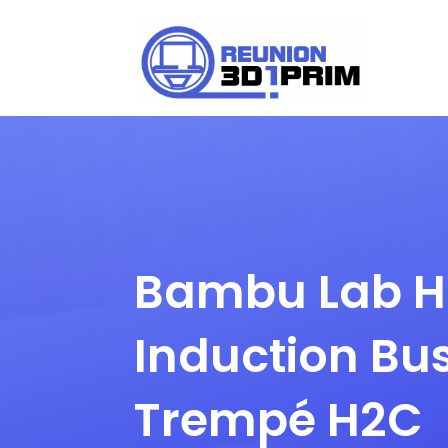
Demander un devis
Bambu Lab H
Induction Bus
Trempé H2C