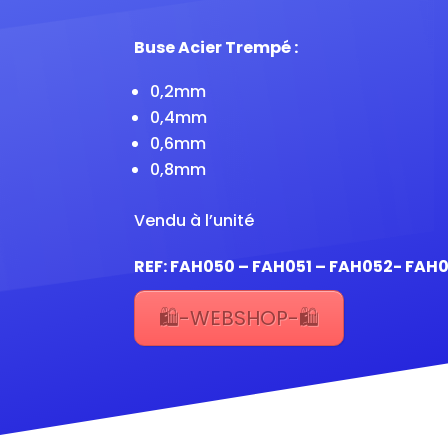
Buse Acier Trempé :
0,2mm
0,4mm
0,6mm
0,8mm
Vendu à l’unité
REF: FAH050 – FAH051 – FAH052- FAH
🛍️-WEBSHOP-🛍️