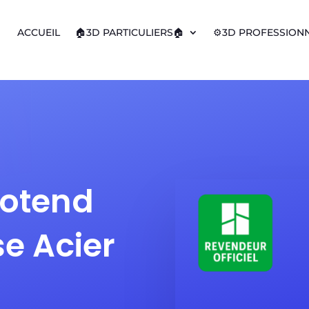
ACCUEIL
🏠3D PARTICULIERS🏠
⚙️3D PROFESSIONN
otend
e Acier