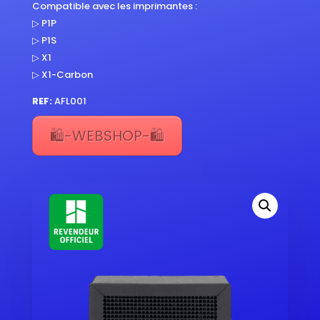
Compatible avec les imprimantes :
▷ P1P
▷ P1S
▷ X1
▷ X1-Carbon
REF:
AFL001
🛍️-WEBSHOP-🛍️