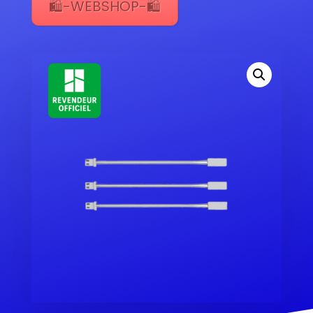
🛍️-WEBSHOP-🛍️