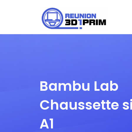
Demander un devis
Bambu Lab
Chaussette s
A1