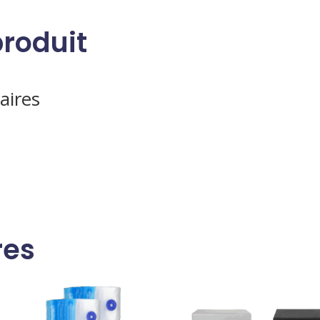
produit
aires
res