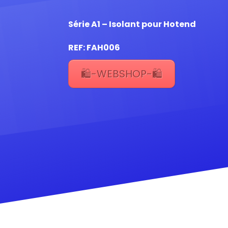
Série A1 – Isolant pour Hotend
REF: FAH006
🛍️-WEBSHOP-🛍️