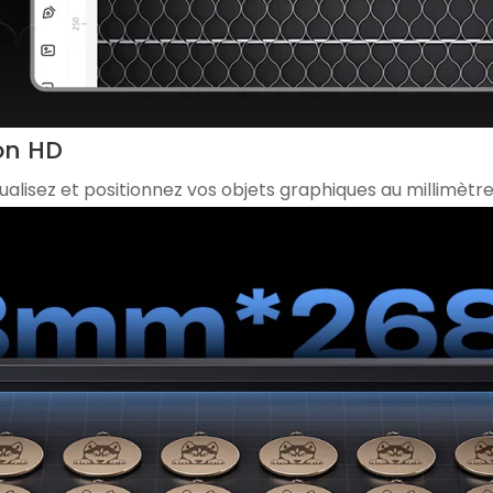
on HD
Visualisez et positionnez vos objets graphiques au millimèt