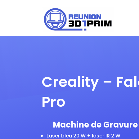
Creality – Fa
Pro
Machine de Gravure 
Laser bleu 20 W + laser IR 2 W