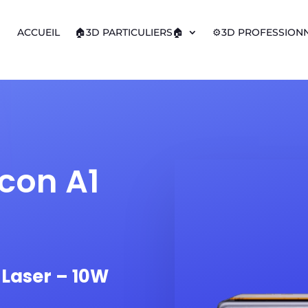
ACCUEIL
🏠3D PARTICULIERS🏠
⚙️3D PROFESSIONN
lcon A1
Laser – 10W