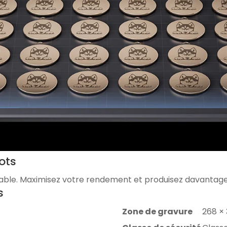
ots
able. Maximisez votre rendement et produisez davantage e
s
Zone de gravure
268 ×