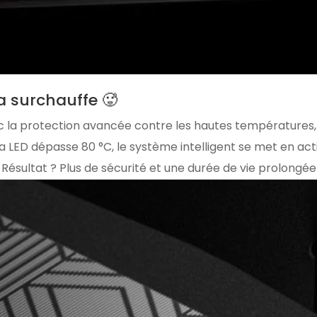
a surchauffe 🥵
ec la protection avancée contre les hautes températures
la LED dépasse 80 °C, le système intelligent se met en ac
Résultat ? Plus de sécurité et une durée de vie prolongé