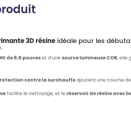
produit
imante 3D résine
idéale pour les début
e
.
K de 6,6 pouces
et d’une
source lumineuse COB
, elle
rotection contre la surchauffe
ajoutent une couche de s
ase
facilite le nettoyage, et le
réservoir de résine avec b