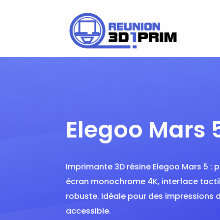
Elegoo Mars 
Imprimante 3D résine Elegoo Mars 5 : p
écran monochrome 4K, interface tactil
robuste. Idéale pour des impressions d
accessible.