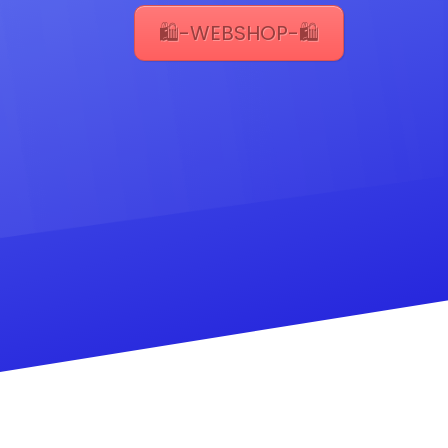
🛍️-WEBSHOP-🛍️