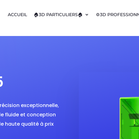
ACCUEIL
🏠3D PARTICULIERS🏠
⚙️3D PROFESSIONN
5
récision exceptionnelle,
e fluide et conception
e haute qualité à prix