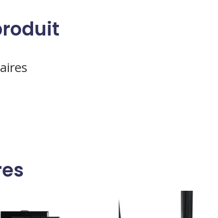
produit
aires
res