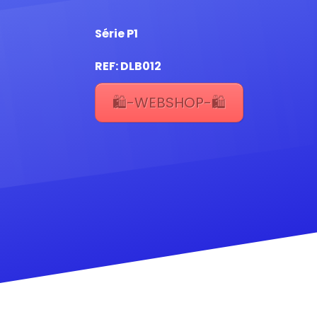
Série P1
REF: DLB012
🛍️-WEBSHOP-🛍️