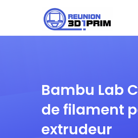
Demander un devis
Bambu Lab C
de filament 
extrudeur