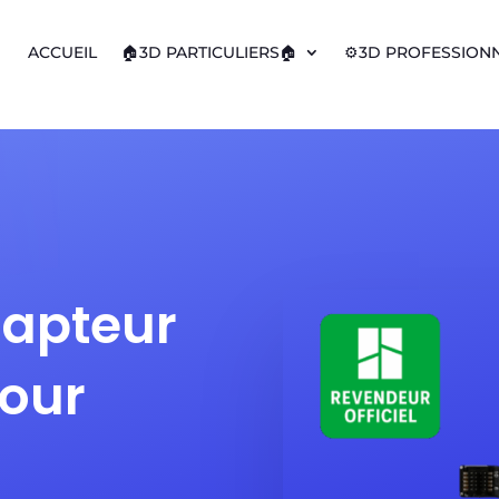
ACCUEIL
🏠3D PARTICULIERS🏠
⚙️3D PROFESSIONN
apteur
pour