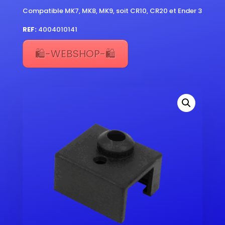
Compatible MK7, MK8, MK9, soit CR10, CR20 et Ender 3
REF:
4004010141
🛍️-WEBSHOP-🛍️